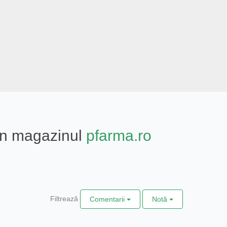
din magazinul
pfarma.ro
Filtrează
Comentarii
Notă