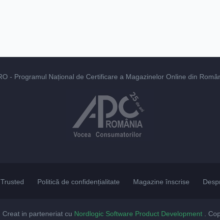
RO
- Programul Național de Certificare a Magazinelor Online din România
Trusted
Politică de confidențialitate
Magazine înscrise
Desp
. Creat in parteneriat cu
Nordlogic Software Product Development
. Co