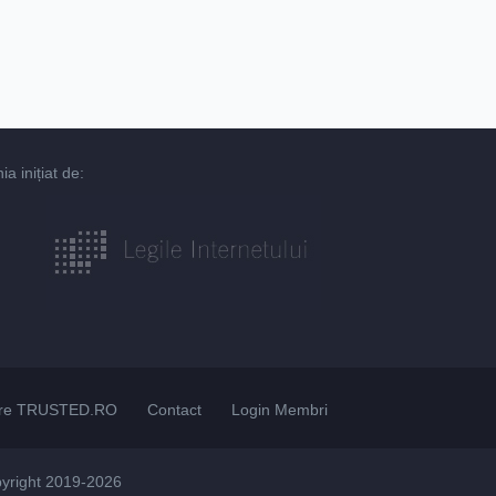
 inițiat de:
re TRUSTED.RO
Contact
Login Membri
pyright 2019-2026