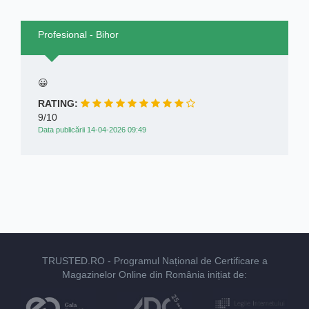
Profesional - Bihor
😀
RATING:
9/10
Data publicării 14-04-2026 09:49
TRUSTED.RO
- Programul Național de Certificare a
Magazinelor Online din România inițiat de: