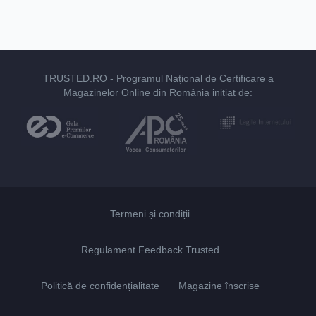
TRUSTED.RO
- Programul Național de Certificare a
Magazinelor Online din România inițiat de:
Termeni și condiții
Regulament Feedback Trusted
Politică de confidențialitate
Magazine înscrise