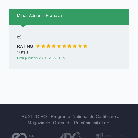
Mihai-Adrian - Prahova
😍
RATING:
10/10
Data publicării 23-03-2025 11:25
TRUSTED.RO
- Programul Național de Certificare a
Magazinelor Online din România inițiat de: