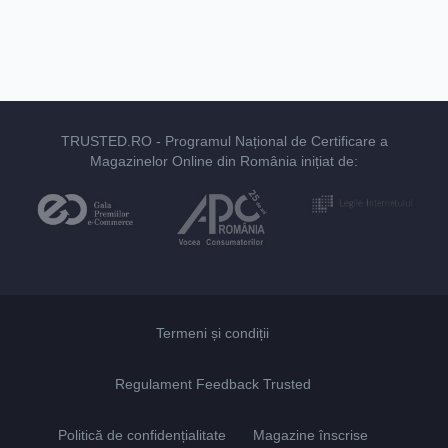
TRUSTED.RO
- Programul Național de Certificare a
Magazinelor Online din România inițiat de:
Termeni și condiții
Regulament Feedback Trusted
Politică de confidențialitate
Magazine înscrise