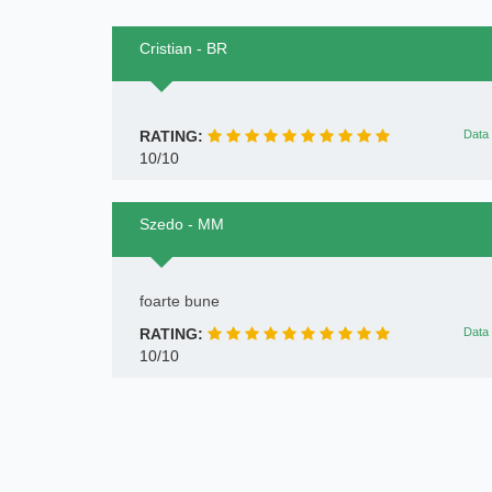
Cristian - BR
RATING:
Data 
10/10
Szedo - MM
foarte bune
RATING:
Data 
10/10