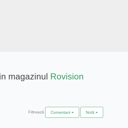
 din magazinul
Rovision
Filtrează
Comentarii
Notă