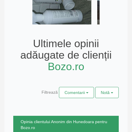
Ultimele opinii
adăugate de clienții
Bozo.ro
Filtrează
Comentarii
Notă
Opinia clientului Anonim din Hunedoara pentru
Bozo.ro