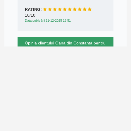
RATING:
10/10
Data publicării 21-12-2025 18:51
Opinia clientului Oana din Constanta pentru
Bozo.ro
Buna seara. Produsele par foarte bune ,
dar modul de ambalare nu este ok. Cutia a
venit uda, un produs curgea. Am acceptat
comanda pentru că nu era foarte grav dar
recomand un mod mai bun de ambalare.😀
RATING:
8/10
Data publicării 17-12-2025 18:44