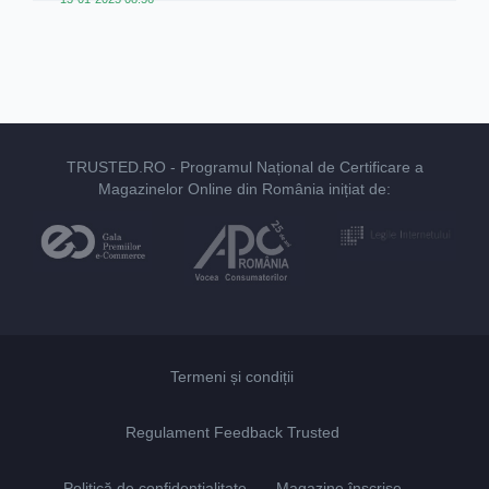
TRUSTED.RO
- Programul Național de Certificare a
Magazinelor Online din România inițiat de:
Termeni și condiții
Regulament Feedback Trusted
Politică de confidențialitate
Magazine înscrise