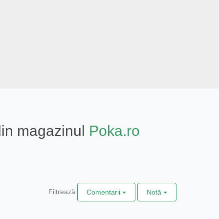
 din magazinul
Poka.ro
Filtrează
Comentarii
Notă