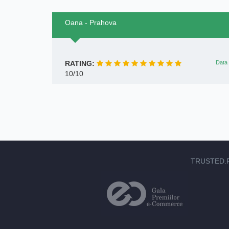
Oana - Prahova
RATING:
Data 
10/10
TRUSTED.