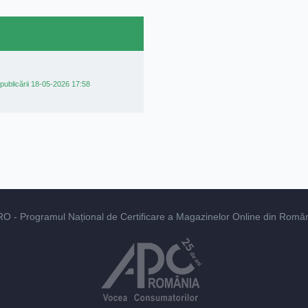
publicării 18-05-2026 17:58
RO
- Programul Național de Certificare a Magazinelor Online din România