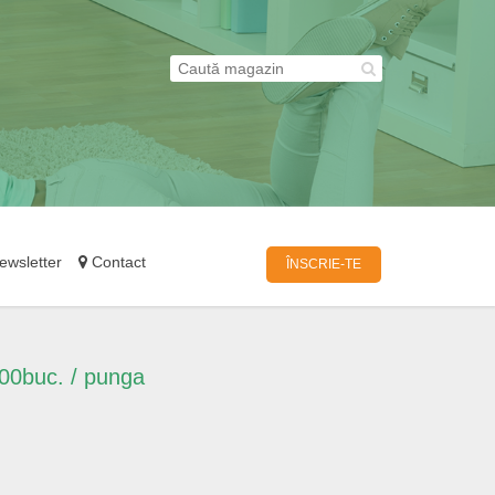
wsletter
Contact
ÎNSCRIE-TE
100buc. / punga