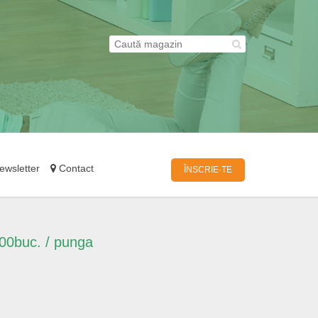
wsletter
Contact
ÎNSCRIE-TE
100buc. / punga