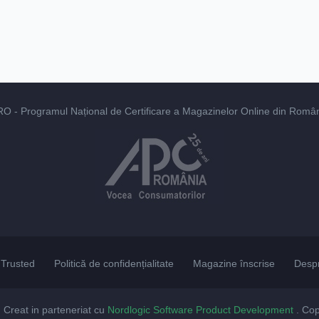
RO
- Programul Național de Certificare a Magazinelor Online din România
Trusted
Politică de confidențialitate
Magazine înscrise
Desp
. Creat in parteneriat cu
Nordlogic Software Product Development
. Co