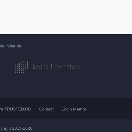
 inițiat de:
re TRUSTED.RO
Contact
Login Membri
pyright 2019-2026