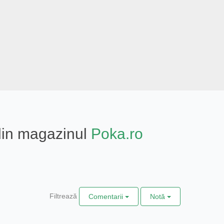
 din magazinul
Poka.ro
Filtrează
Comentarii
Notă