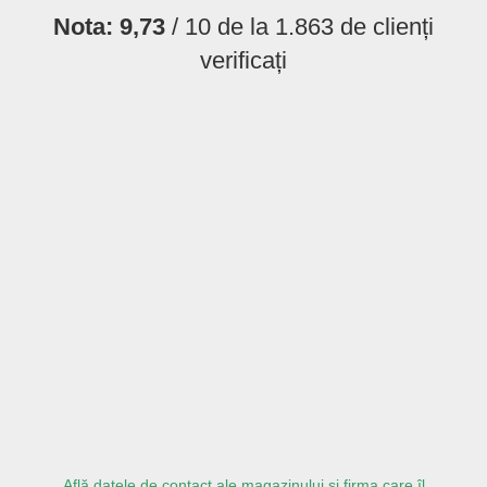
Nota:
9,73
/ 10 de la
1.863
de clienți
verificați
Află datele de contact ale magazinului și firma care îl