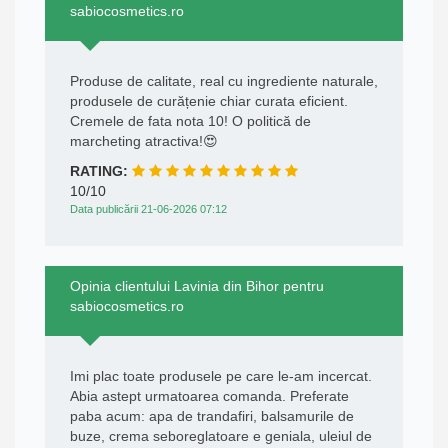
sabiocosmetics.ro
Produse de calitate, real cu ingrediente naturale,
produsele de curățenie chiar curata eficient.
Cremele de fata nota 10! O politică de
marcheting atractiva!😍
RATING:
10/10
Data publicării 21-06-2026 07:12
Opinia clientului Lavinia din Bihor pentru
sabiocosmetics.ro
Imi plac toate produsele pe care le-am incercat.
Abia astept urmatoarea comanda. Preferate
paba acum: apa de trandafiri, balsamurile de
buze, crema seboreglatoare e geniala, uleiul de