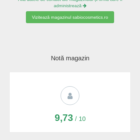
administrează
Vizitează magazinul sabiocosmetics.ro
Notă magazin
9,73
/ 10