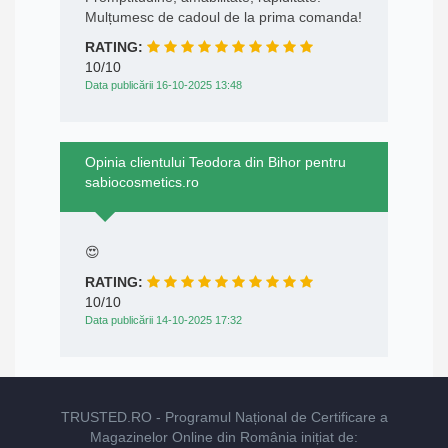
Mulțumesc de cadoul de la prima comanda!
RATING:
10/10
Data publicării 16-10-2025 13:48
Opinia clientului Teodora din Bihor pentru
sabiocosmetics.ro
😍
RATING:
10/10
Data publicării 14-10-2025 17:32
TRUSTED.RO
- Programul Național de Certificare a
Magazinelor Online din România inițiat de: