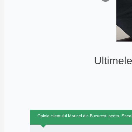
Ultimele
Opinia clientului Marinel din Bucuresti pentru Snea