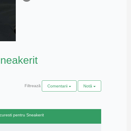
neakerit
Filtrează
Comentarii
Notă
ucuresti pentru Sneakerit