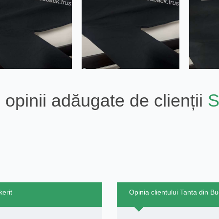
 opinii adăugate de clienții
S
kerit
Opinia clientului Tanta din B