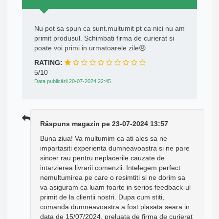
Nu pot sa spun ca sunt.multumit pt ca nici nu am
primit produsul. Schimbati firma de curierat si
poate voi primi in urmatoarele zile😠.
RATING:
5/10
Data publicării 20-07-2024 22:45
Răspuns magazin pe 23-07-2024 13:57
Buna ziua! Va multumim ca ati ales sa ne
impartasiti experienta dumneavoastra si ne pare
sincer rau pentru neplacerile cauzate de
intarzierea livrarii comenzii. Intelegem perfect
nemultumirea pe care o resimtiti si ne dorim sa
va asiguram ca luam foarte in serios feedback-ul
primit de la clientii nostri. Dupa cum stiti,
comanda dumneavoastra a fost plasata seara in
data de 15/07/2024, preluata de firma de curierat