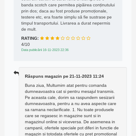
banda scotch care permitea pipăirea conținutului
prin dos; daca au fost produse promoționale,
testere etc, era foarte simplu să fie sustrase pe
timpul transportului. Livrarea a durat nepermis
de mult.
RATING:
4/10
Data publicării 16-11-2023 22:36
Răspuns magazin pe 21-11-2023 11:24
Buna ziua, Multumim atat pentru comanda
dumneavoastra cat si pentru mesajul transmis.
Pe aceasta cale, dorim sa raspundem sesizarii
dumneavoastra, pentru a nu avea aspecte care
sa ramana neclarificate. 1. Nu toate produsele
care se regasesc in magazine sunt si in
magazinul online si viceversa. De asemenea in
campanii, ofertele speciale pot diferi in functie de
magazin si totodata ofertele cu pret promotional