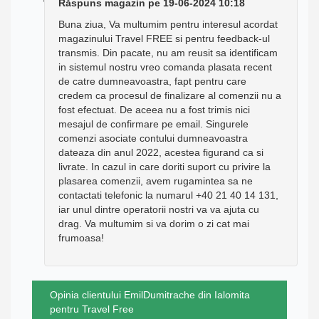
Răspuns magazin pe 19-06-2024 10:18
Buna ziua, Va multumim pentru interesul acordat
magazinului Travel FREE si pentru feedback-ul
transmis. Din pacate, nu am reusit sa identificam
in sistemul nostru vreo comanda plasata recent
de catre dumneavoastra, fapt pentru care
credem ca procesul de finalizare al comenzii nu a
fost efectuat. De aceea nu a fost trimis nici
mesajul de confirmare pe email. Singurele
comenzi asociate contului dumneavoastra
dateaza din anul 2022, acestea figurand ca si
livrate. In cazul in care doriti suport cu privire la
plasarea comenzii, avem rugamintea sa ne
contactati telefonic la numarul +40 21 40 14 131,
iar unul dintre operatorii nostri va va ajuta cu
drag. Va multumim si va dorim o zi cat mai
frumoasa!
Opinia clientului EmilDumitrache din Ialomita
pentru Travel Free