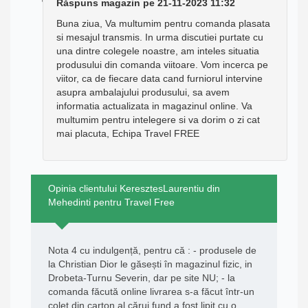
Răspuns magazin pe 21-11-2023 11:32
Buna ziua, Va multumim pentru comanda plasata
si mesajul transmis. In urma discutiei purtate cu
una dintre colegele noastre, am inteles situatia
produsului din comanda viitoare. Vom incerca pe
viitor, ca de fiecare data cand furniorul intervine
asupra ambalajului produsului, sa avem
informatia actualizata in magazinul online. Va
multumim pentru intelegere si va dorim o zi cat
mai placuta, Echipa Travel FREE
Opinia clientului KeresztesLaurentiu din
Mehedinti pentru Travel Free
Nota 4 cu indulgență, pentru că : - produsele de
la Christian Dior le găsești în magazinul fizic, in
Drobeta-Turnu Severin, dar pe site NU; - la
comanda făcută online livrarea s-a făcut într-un
colet din carton al cărui fund a fost lipit cu o