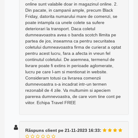
online sunt valabile doar in magazinul online. 2.
Din pacate, in campanii ample, precum Black
Friday, datorita numarului mare de comenzi, se
poate intampla ca unele colete sa sufere
deteriorari la transport. Daca coletul
dumneavoastra avea o banda scotch llimita pe
partea de jos, inseamna ca pentru securitatea
coletului dumneavoastra firma de curierat a optat
pentru acest lucru, fara a afecta in vreun fel
continutul coletului. De asemnea, termenul de
livrare poate fi extins in perioade aglomerate,
lucru pe care l-am si mentionat in website.
Consideram totusi ca livrarea comenzii
dumnevoastra s-a incadrat intr-un termen
rezonabil de 4 zile. Va multumim si apeciem
parerea dumnevoastra, de care vom tine cont pe
viitor. Echipa Travel FREE
Răspuns client pe 21-11-2023 16:33: