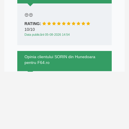
😍😍
RATING:
10/10
Data publicării 05-08-2026 14:54
Opinia clientului SORIN din Hunedoara
pentru F64.ro
Promptitudine și seriozitate! 😀
RATING:
10/10
Data publicării 05-08-2026 14:38
Opinia clientului Sorin din Arad pentru