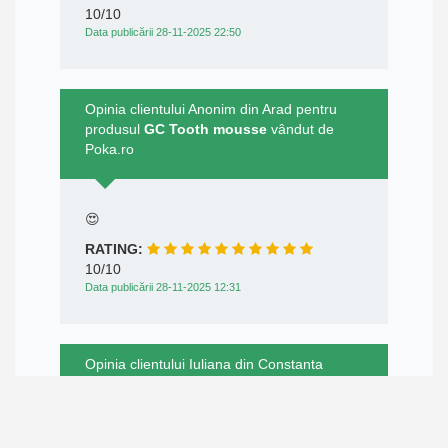
10/10
Data publicării 28-11-2025 22:50
Opinia clientului Anonim din Arad pentru
produsul
GC Tooth mousse
vândut de
Poka.ro
😍
RATING:
10/10
Data publicării 28-11-2025 12:31
Opinia clientului Iuliana din Constanta
pentru produsul
PREMIER 1.20mm pivoti
fibra sticla
vândut de Poka.ro