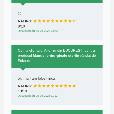
😐
RATING:
9/10
Data publicării 30-03-2026 13:32
Opinia clientului Anonim din BUCURESTI pentru
produsul
Manusi chirurgicale sterile
vândut de
Poka.ro
ok . nu l-am folosit inca
RATING:
10/10
Data publicării 25-03-2026 11:12