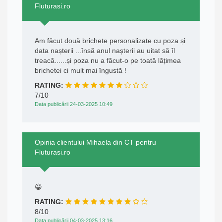
Fluturasi.ro
Am făcut două brichete personalizate cu poza și
data nașterii ...însă anul nașterii au uitat să îl
treacă......și poza nu a făcut-o pe toată lățimea
brichetei ci mult mai îngustă !
RATING:
7/10
Data publicării 24-03-2025 10:49
Opinia clientului Mihaela din CT pentru
Fluturasi.ro
😀
RATING:
8/10
Data publicării 04-03-2025 13:16