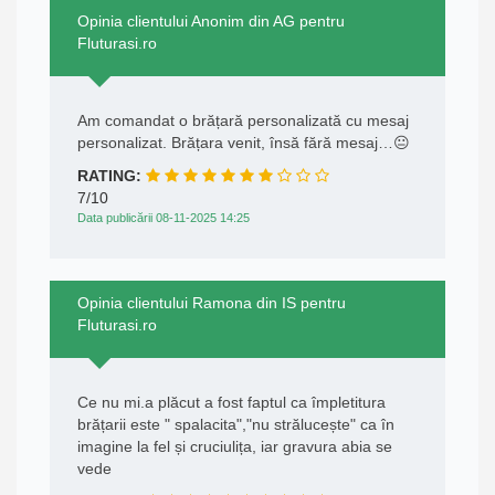
Opinia clientului Anonim din AG pentru
Fluturasi.ro
Am comandat o brățară personalizată cu mesaj
personalizat. Brățara venit, însă fără mesaj…😐
RATING:
7/10
Data publicării 08-11-2025 14:25
Opinia clientului Ramona din IS pentru
Fluturasi.ro
Ce nu mi.a plăcut a fost faptul ca împletitura
brățarii este " spalacita","nu strălucește" ca în
imagine la fel și cruciulița, iar gravura abia se
vede