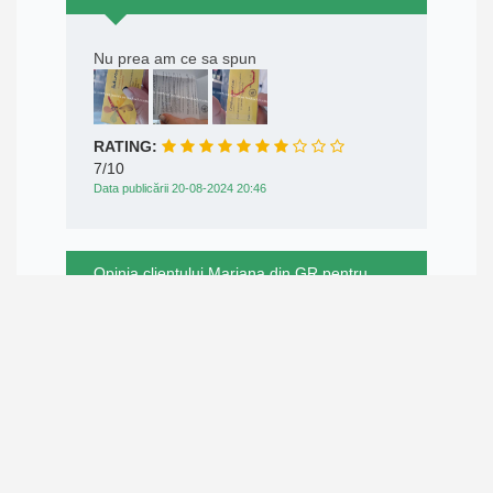
Nu prea am ce sa spun
RATING:
7/10
Data publicării 20-08-2024 20:46
Opinia clientului Mariana din GR pentru
Fluturasi.ro
Mi-a plăcut seriozitatea și promptitudinea.
Produsele au ajuns într-un timp scurt, fără
complicații. Recomandarea mea este însă
să puneți o atenționare, că în prezentare
pot pot părea mai mari decât sunt in
realitate. Într-adevăr, când ajung,