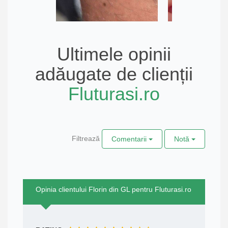
Ultimele opinii
adăugate de clienții
Fluturasi.ro
Filtrează
Comentarii
Notă
Opinia clientului Florin din GL pentru Fluturasi.ro