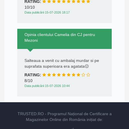
RATING:
10/10
Data publicării 15-07-2026 18:17
Opinia clientului Camelia din CJ pentru
Mezoni
Salteaua a venit cu ambalaj murdar si pe
suprafata superioara era agatata😐
RATING:
8/10
Data publicării 15-07-2026 10:44
TRUSTED.RO
- Programul Național de Certificare a
Magazinelor Online din România inițiat de: