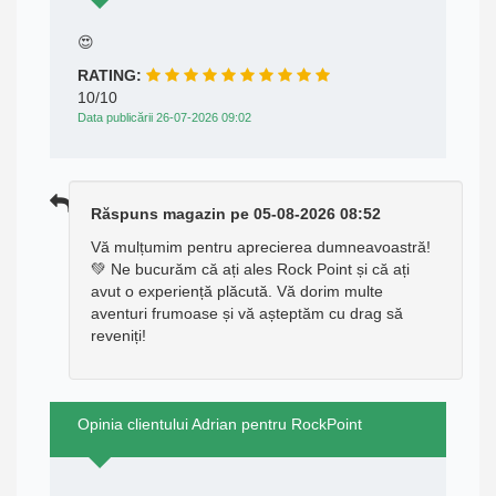
😍
RATING:
10/10
Data publicării 26-07-2026 09:02
Răspuns magazin pe 05-08-2026 08:52
Vă mulțumim pentru aprecierea dumneavoastră!
💚 Ne bucurăm că ați ales Rock Point și că ați
avut o experiență plăcută. Vă dorim multe
aventuri frumoase și vă așteptăm cu drag să
reveniți!
Opinia clientului Adrian pentru RockPoint