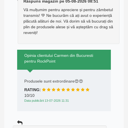
Răspuns magazin pe 05-08-2026 08:51
Vă mulțumim pentru apreciere și pentru zâmbetul
transmis! 💚 Ne bucurăm că ați avut o experiență
plăcută alături de noi. Vă dorim să vă bucurați din
plin de produsele alese și vă așteptăm cu drag să
reveniți!
Opinia clientului Carmen din Bucuresti
pentru RockPoint
Produsele sunt extrordinare😍😍
RATING:
10/10
Data publicării 13-07-2026 11:31