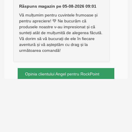
Răspuns magazin pe 05-08-2026 09:01
Vă mulțumim pentru cuvintele frumoase și
pentru apreciere! 💚 Ne bucurăm că
produsele noastre v-au impresionat și că
sunteți atât de mulțumită de alegerea făcută.
Vă dorim să vă bucurați de ele în fiecare
aventură și vă așteptăm cu drag și la
următoarea comandă!
Opinia clientului Angel pentru RockPoint
totul ok. platforma usor de utilizat, transport
rapid si transparent, produse ok si mai ales
preturi bune.😀
RATING:
10/10
Data publicării 12-07-2026 16:42