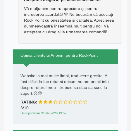
Vă mulțumim pentru apreciere și pentru
încrederea acordată! 💚 Ne bucurăm că asociați
Rock Point cu onestitatea și calitatea. Aprecierea
dumneavoastră înseamnă mult pentru noi. Vă
așteptăm cu drag și la următoarea comandă!
Opinia clientului Anonim pentru RockPoint
Website in mai multe limbi, traducere gresita. A
fost dificit la fac retur si oricum nu am primit info
despre returul meu - trebuie sa stau sa scriu la
suport.😞😞
RATING:
3/10
Data publicării 31-07-2026 19:52