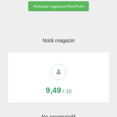
Vizitează magazinul RockPoint
Notă magazin
9,49
/ 10
Ne recomandă