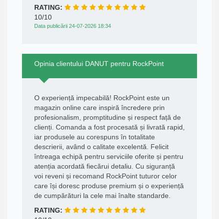
RATING:
10/10
Data publicării 24-07-2026 18:34
Opinia clientului DANUT pentru RockPoint
O experiență impecabilă! RockPoint este un
magazin online care inspiră încredere prin
profesionalism, promptitudine și respect față de
clienți. Comanda a fost procesată și livrată rapid,
iar produsele au corespuns în totalitate
descrierii, având o calitate excelentă. Felicit
întreaga echipă pentru serviciile oferite și pentru
atenția acordată fiecărui detaliu. Cu siguranță
voi reveni și recomand RockPoint tuturor celor
care își doresc produse premium și o experiență
de cumpărături la cele mai înalte standarde.
RATING: