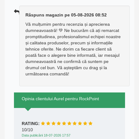
Răspuns magazin pe 05-08-2026 08:52
Vă mulțumim pentru recenzia și aprecierea
dumneavoastră! 💚 Ne bucurăm că ați remarcat
promptitudinea, profesionalismul echipei noastre
și calitatea produselor, precum și informațiile
tehnice oferite. Ne dorim ca fiecare client să
poată face o alegere bine informată, iar mesajul
dumneavoastră ne confirmă că suntem pe
drumul cel bun. Vă așteptăm cu drag și la
următoarea comandă!
Opinia clientului Aurel pentru RockPoint
RATING:
10/10
Data publicării 18-07-2026 17:57