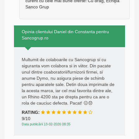
curent cu cele mai bune oferte! Cu drag, Echipa
Sanco Grup
Opinia clientului Daniel din Constanta pentru
Sancogrup.ro
Multumit de colaboarile cu Sancogrup si cu
siguranta vom colabora si in viitor. Din pacate
unul dintre coaboratorii/furnizorii firmei, si
anume Dymo, nu asigura piese de schimb
pentru aparatele sale. Detin doua imprimate de
la acesta marca, iar cel mai favorita dintre ale,
un Rhino 4200 sta pe drepta pentru ca are o
rola de cauciuc defecta. Pacat! 😐😞
RATING:
9/10
Data publicării 13-02-2026 08:35