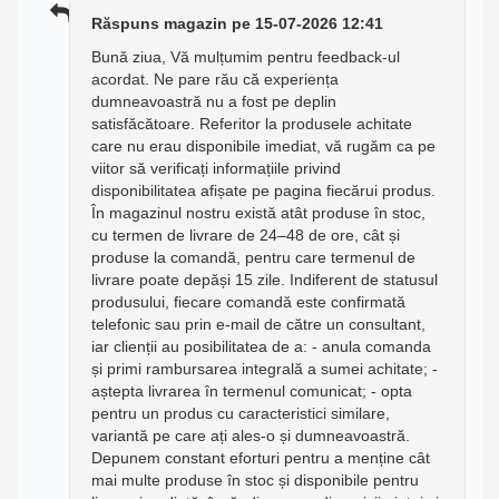
Răspuns magazin pe 15-07-2026 12:41
Bună ziua, Vă mulțumim pentru feedback-ul
acordat. Ne pare rău că experiența
dumneavoastră nu a fost pe deplin
satisfăcătoare. Referitor la produsele achitate
care nu erau disponibile imediat, vă rugăm ca pe
viitor să verificați informațiile privind
disponibilitatea afișate pe pagina fiecărui produs.
În magazinul nostru există atât produse în stoc,
cu termen de livrare de 24–48 de ore, cât și
produse la comandă, pentru care termenul de
livrare poate depăși 15 zile. Indiferent de statusul
produsului, fiecare comandă este confirmată
telefonic sau prin e-mail de către un consultant,
iar clienții au posibilitatea de a: - anula comanda
și primi rambursarea integrală a sumei achitate; -
aștepta livrarea în termenul comunicat; - opta
pentru un produs cu caracteristici similare,
variantă pe care ați ales-o și dumneavoastră.
Depunem constant eforturi pentru a menține cât
mai multe produse în stoc și disponibile pentru