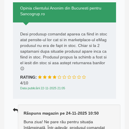
Opinia clientului Anonim din Bucuresti pentru
Sancogrup.ro
Desi produsup comandat aparea ca fiind in stoc
atat pensite-ul lor cat si in marketplace-ul eMag
produsul nu era de fapt in stoc. Chiar si la 2
saptamani dupa situatie produsul apare inca ca
fiind in stoc. Produsul propus la schimb a fost si
el iesit din stoc si asa astept returnarea banilor
😐
RATING:
4/10
Data publicării 22-11-2025 21:05
Răspuns magazin pe 24-11-2025 10:50
Buna ziua! Ne pare rău pentru situația
întâmpinată. Într-adevăr, produsul comandat