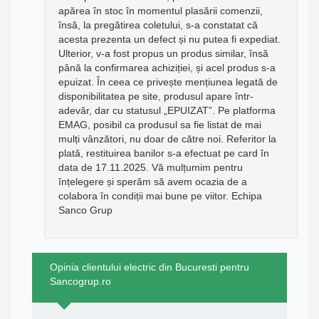
apărea în stoc în momentul plasării comenzii,
însă, la pregătirea coletului, s-a constatat că
acesta prezenta un defect și nu putea fi expediat.
Ulterior, v-a fost propus un produs similar, însă
până la confirmarea achiziției, și acel produs s-a
epuizat. În ceea ce privește mențiunea legată de
disponibilitatea pe site, produsul apare într-
adevăr, dar cu statusul „EPUIZAT”. Pe platforma
EMAG, posibil ca produsul sa fie listat de mai
mulți vânzători, nu doar de către noi. Referitor la
plată, restituirea banilor s-a efectuat pe card în
data de 17.11.2025. Vă mulțumim pentru
înțelegere și sperăm să avem ocazia de a
colabora în condiții mai bune pe viitor. Echipa
Sanco Grup
Opinia clientului electric din Bucuresti pentru
Sancogrup.ro