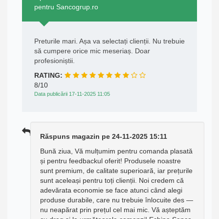
pentru Sancogrup.ro
Preturile mari. Așa va selectați clienții. Nu trebuie
să cumpere orice mic meseriaș. Doar
profesioniștii.
RATING:
8/10
Data publicării 17-11-2025 11:05
Răspuns magazin pe 24-11-2025 15:11
Bună ziua, Vă mulțumim pentru comanda plasată
și pentru feedbackul oferit! Produsele noastre
sunt premium, de calitate superioară, iar prețurile
sunt aceleași pentru toți clienții. Noi credem că
adevărata economie se face atunci când alegi
produse durabile, care nu trebuie înlocuite des —
nu neapărat prin prețul cel mai mic. Vă așteptăm