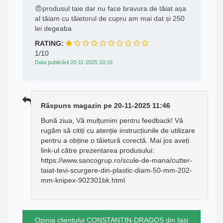
😠produsul taie dar nu face bravura de tăiat așa
al tăiam cu tăietorul de cupru am mai dat și 250
lei degeaba
RATING:
1/10
Data publicării 20-11-2025 10:16
Răspuns magazin pe 20-11-2025 11:46
Bună ziua, Vă mulțumim pentru feedback! Vă
rugăm să citiți cu atenție instrucțiunile de utilizare
pentru a obține o tăietură corectă. Mai jos aveți
link-ul către prezentarea produsului:
https://www.sancogrup.ro/scule-de-mana/cutter-
taiat-tevi-scurgere-din-plastic-diam-50-mm-202-
mm-knipex-902301bk.html
Opinia clientului CONSTANTIN-DRAGOS din Iasi