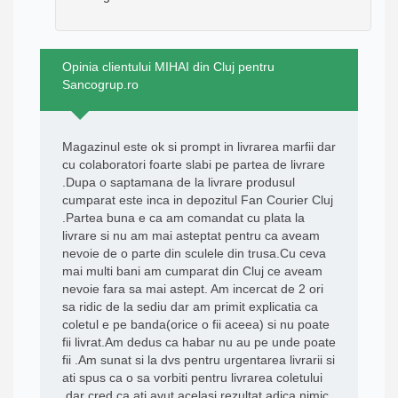
Opinia clientului MIHAI din Cluj pentru
Sancogrup.ro
Magazinul este ok si prompt in livrarea marfii dar
cu colaboratori foarte slabi pe partea de livrare
.Dupa o saptamana de la livrare produsul
cumparat este inca in depozitul Fan Courier Cluj
.Partea buna e ca am comandat cu plata la
livrare si nu am mai asteptat pentru ca aveam
nevoie de o parte din sculele din trusa.Cu ceva
mai multi bani am cumparat din Cluj ce aveam
nevoie fara sa mai astept. Am incercat de 2 ori
sa ridic de la sediu dar am primit explicatia ca
coletul e pe banda(orice o fii aceea) si nu poate
fii livrat.Am dedus ca habar nu au pe unde poate
fii .Am sunat si la dvs pentru urgentarea livrarii si
ati spus ca o sa vorbiti pentru livrarea coletului
,dar cred ca ati avut acelasi rezultat adica nimic.