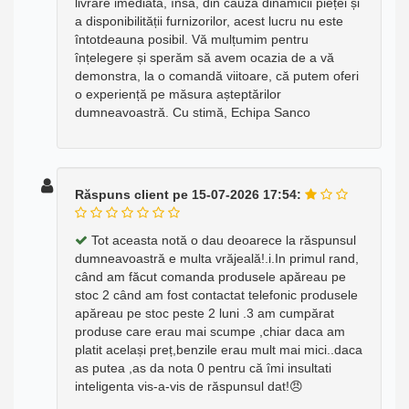
livrare imediată, însă, din cauza dinamicii pieței și
a disponibilității furnizorilor, acest lucru nu este
întotdeauna posibil. Vă mulțumim pentru
înțelegere și sperăm să avem ocazia de a vă
demonstra, la o comandă viitoare, că putem oferi
o experiență pe măsura așteptărilor
dumneavoastră. Cu stimă, Echipa Sanco
Răspuns client pe 15-07-2026 17:54:
Tot aceasta notă o dau deoarece la răspunsul
dumneavoastră e multa vrăjeală!.i.In primul rand,
când am făcut comanda produsele apăreau pe
stoc 2 când am fost contactat telefonic produsele
apăreau pe stoc peste 2 luni .3 am cumpărat
produse care erau mai scumpe ,chiar daca am
platit același preț,benzile erau mult mai mici..daca
as putea ,as da nota 0 pentru că îmi insultati
inteligenta vis-a-vis de răspunsul dat!😠