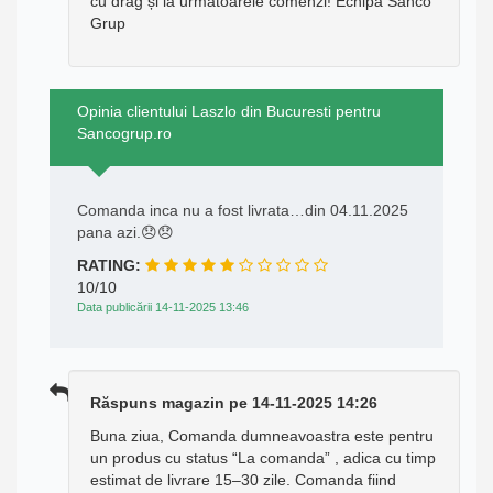
cu drag și la următoarele comenzi! Echipa Sanco
Grup
Opinia clientului Laszlo din Bucuresti pentru
Sancogrup.ro
Comanda inca nu a fost livrata…din 04.11.2025
pana azi.😞😞
RATING:
10/10
Data publicării 14-11-2025 13:46
Răspuns magazin pe 14-11-2025 14:26
Buna ziua, Comanda dumneavoastra este pentru
un produs cu status “La comanda” , adica cu timp
estimat de livrare 15–30 zile. Comanda fiind