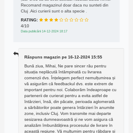
Recomand magazinul doar daca nu sunteti din
Cluj .Aici curierii sunt o alta specie .
RATING:
4/10
Data publicării 14-12-2024 18:17
Răspuns magazin pe 16-12-2024 15:55
Bună ziua, Mihai, Ne pare sincer rău pentru
situația neplăcută întâmpinată cu livrarea
comenzii dvs. Înțelegem perfect nemulțumirea și
vă asigurăm că feedbackul dvs. este extrem de
important pentru noi. Colaborăm îndeaproape cu
partenerii de curierat pentru a evita astfel de
întârzieri, însă, din păcate, perioada aglomerată
a sărbătorilor poate genera întârzieri în anumite
zone, inclusiv Cluj. Vom transmite mai departe
sesizarea dumneavoastră și ne vom asigura că
analizăm îmbunătățirea procesului de livrare în
această regiune. Vă mulțumim pentru răbdare și