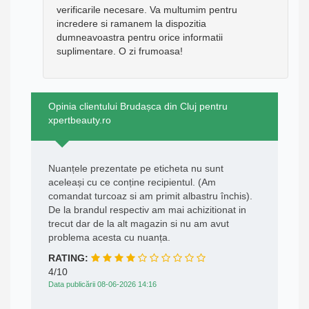
verificarile necesare. Va multumim pentru
incredere si ramanem la dispozitia
dumneavoastra pentru orice informatii
suplimentare. O zi frumoasa!
Opinia clientului Brudașca din Cluj pentru
xpertbeauty.ro
Nuanțele prezentate pe eticheta nu sunt
aceleași cu ce conține recipientul. (Am
comandat turcoaz si am primit albastru închis).
De la brandul respectiv am mai achizitionat in
trecut dar de la alt magazin si nu am avut
problema acesta cu nuanța.
RATING:
4/10
Data publicării 08-06-2026 14:16