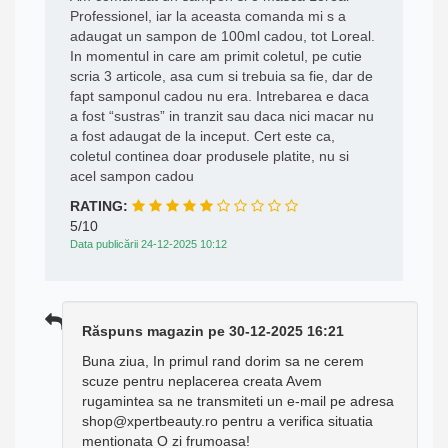
Professionel, iar la aceasta comanda mi s a
adaugat un sampon de 100ml cadou, tot Loreal.
In momentul in care am primit coletul, pe cutie
scria 3 articole, asa cum si trebuia sa fie, dar de
fapt samponul cadou nu era. Intrebarea e daca
a fost “sustras” in tranzit sau daca nici macar nu
a fost adaugat de la inceput. Cert este ca,
coletul continea doar produsele platite, nu si
acel sampon cadou
RATING:
5/10
Data publicării 24-12-2025 10:12
Răspuns magazin pe 30-12-2025 16:21
Buna ziua, In primul rand dorim sa ne cerem
scuze pentru neplacerea creata Avem
rugamintea sa ne transmiteti un e-mail pe adresa
shop@xpertbeauty.ro pentru a verifica situatia
mentionata O zi frumoasa!