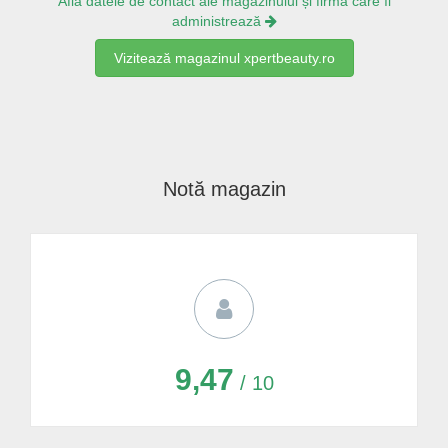
Află datele de contact ale magazinului și firma care îl
administrează
Vizitează magazinul xpertbeauty.ro
Notă magazin
9,47
/ 10