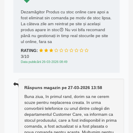
Dezamăgitor Produs cu stoc online care apoi a
fost eliminat sin comanda pe motiv de stoc lipsa.
La câteva zile am reintrat pe site și același
produs apare in stoc😠 Nu voi bifa recomand
până nu gestionați in timp real stocurile pe site
ul online, fara sa
RATING:
3/10
Data publicării 26-03-2026 08:49
Răspuns magazin pe 27-03-2026 13:58
Buna ziua, In primul rand, dorim sa ne cerem
scuze pentru neplacerea creata. In urma
convorbirii telefonice cu unul dintre colegii din
departamentul Customer Care, va informam ca
stocul produsului, care a fost indisponibil in prima
comanda, a fost actualizat si a fost plasata o
noua comanda pentru acesta. Multumim pentru