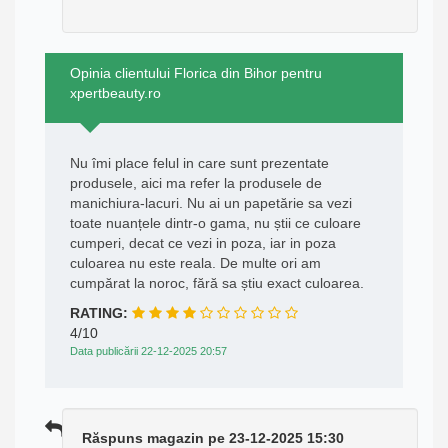
Opinia clientului Florica din Bihor pentru
xpertbeauty.ro
Nu îmi place felul in care sunt prezentate
produsele, aici ma refer la produsele de
manichiura-lacuri. Nu ai un papetărie sa vezi
toate nuanțele dintr-o gama, nu știi ce culoare
cumperi, decat ce vezi in poza, iar in poza
culoarea nu este reala. De multe ori am
cumpărat la noroc, fără sa știu exact culoarea.
RATING:
4/10
Data publicării 22-12-2025 20:57
Răspuns magazin pe 23-12-2025 15:30