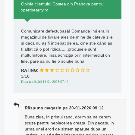
Opinia clientului Costea din Prahova pentru
xpertbeauty.ro
Comunicare defectuoasă! Comanda îmi era in
magazinul de livrare ales de mine de câteva zile
și dacă nu aș fi întrebat de ea, cine știe când aș
fi aflat că o pot ridica......produsele sunt
mulțumitoare, însă achiziția prin intermediul on
line, pare să nu fie o soluție buna!
RATING:
3/10
Data publicării 14-01-2026 07:42
Răspuns magazin pe 20-01-2026 09:12
Buna ziua, In primul rand, dorim sa ne cerem
scuze pentru neplacerea creata. Din pacate, in
urma unei erori de sistem aparute dupa un
update, nu ati primit informarea privind livrarea