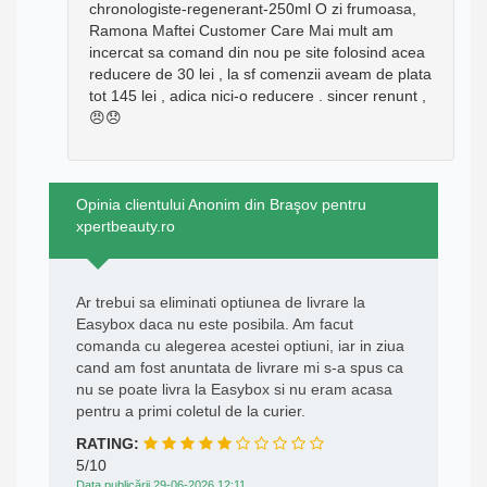
chronologiste-regenerant-250ml O zi frumoasa,
Ramona Maftei Customer Care Mai mult am
incercat sa comand din nou pe site folosind acea
reducere de 30 lei , la sf comenzii aveam de plata
tot 145 lei , adica nici-o reducere . sincer renunt ,
😠😞
Opinia clientului Anonim din Braşov pentru
xpertbeauty.ro
Ar trebui sa eliminati optiunea de livrare la
Easybox daca nu este posibila. Am facut
comanda cu alegerea acestei optiuni, iar in ziua
cand am fost anuntata de livrare mi s-a spus ca
nu se poate livra la Easybox si nu eram acasa
pentru a primi coletul de la curier.
RATING:
5/10
Data publicării 29-06-2026 12:11