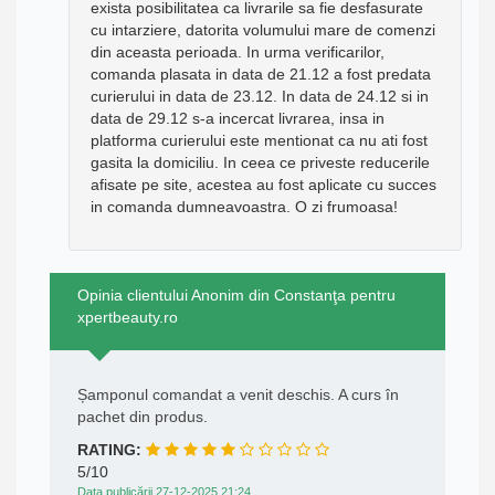
exista posibilitatea ca livrarile sa fie desfasurate
cu intarziere, datorita volumului mare de comenzi
din aceasta perioada. In urma verificarilor,
comanda plasata in data de 21.12 a fost predata
curierului in data de 23.12. In data de 24.12 si in
data de 29.12 s-a incercat livrarea, insa in
platforma curierului este mentionat ca nu ati fost
gasita la domiciliu. In ceea ce priveste reducerile
afisate pe site, acestea au fost aplicate cu succes
in comanda dumneavoastra. O zi frumoasa!
Opinia clientului Anonim din Constanţa pentru
xpertbeauty.ro
Șamponul comandat a venit deschis. A curs în
pachet din produs.
RATING:
5/10
Data publicării 27-12-2025 21:24