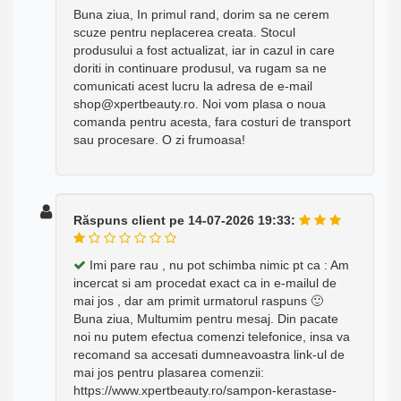
Buna ziua, In primul rand, dorim sa ne cerem
scuze pentru neplacerea creata. Stocul
produsului a fost actualizat, iar in cazul in care
doriti in continuare produsul, va rugam sa ne
comunicati acest lucru la adresa de e-mail
shop@xpertbeauty.ro. Noi vom plasa o noua
comanda pentru acesta, fara costuri de transport
sau procesare. O zi frumoasa!
Răspuns client pe 14-07-2026 19:33:
Imi pare rau , nu pot schimba nimic pt ca : Am
incercat si am procedat exact ca in e-mailul de
mai jos , dar am primit urmatorul raspuns 🙂
Buna ziua, Multumim pentru mesaj. Din pacate
noi nu putem efectua comenzi telefonice, insa va
recomand sa accesati dumneavoastra link-ul de
mai jos pentru plasarea comenzii:
https://www.xpertbeauty.ro/sampon-kerastase-