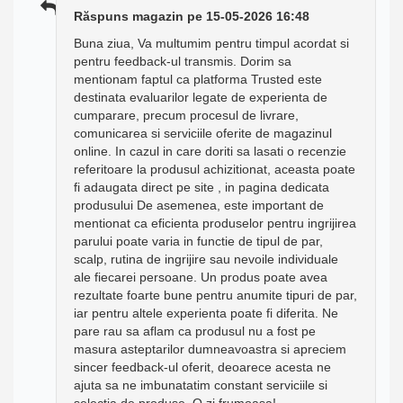
Răspuns magazin pe 15-05-2026 16:48
Buna ziua, Va multumim pentru timpul acordat si
pentru feedback-ul transmis. Dorim sa
mentionam faptul ca platforma Trusted este
destinata evaluarilor legate de experienta de
cumparare, precum procesul de livrare,
comunicarea si serviciile oferite de magazinul
online. In cazul in care doriti sa lasati o recenzie
referitoare la produsul achizitionat, aceasta poate
fi adaugata direct pe site , in pagina dedicata
produsului De asemenea, este important de
mentionat ca eficienta produselor pentru ingrijirea
parului poate varia in functie de tipul de par,
scalp, rutina de ingrijire sau nevoile individuale
ale fiecarei persoane. Un produs poate avea
rezultate foarte bune pentru anumite tipuri de par,
iar pentru altele experienta poate fi diferita. Ne
pare rau sa aflam ca produsul nu a fost pe
masura asteptarilor dumneavoastra si apreciem
sincer feedback-ul oferit, deoarece acesta ne
ajuta sa ne imbunatatim constant serviciile si
selectia de produse. O zi frumoasa!