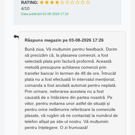
RATING:
4/10
Data publicării 02-08-2026 17:16
Răspuns magazin pe 03-08-2026 17:26
Bună ziua, Vă mulțumim pentru feedback. Dorim
să precizăm că, la plasarea comenzii, a fost
selectată plata prin factură proformă. Această
metodă presupune achitarea comenzii prin
transfer bancar în termen de 48 de ore. Întrucât
plata nu a fost efectuată în intervalul menționat,
comanda a fost anulată automat pentru neplată.
Prin urmare, nelivrarea acesteia nu a fost
cauzată de o întârziere din partea noastră. Pe
viitor, pentru evitarea unor astfel de situații și
pentru orice nelămurire referitoare la comenzile
plasate, vă rugăm să ne contactați la numărul de
telefon afișat pe site-ul nostru. Vă mulțumim
pentru înțelegere. O zi frumoasă!