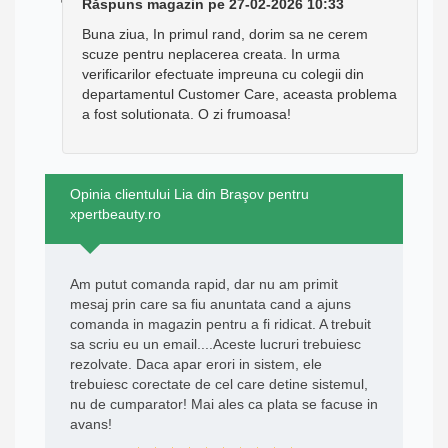
Răspuns magazin pe 27-02-2026 10:33
Buna ziua, In primul rand, dorim sa ne cerem
scuze pentru neplacerea creata. In urma
verificarilor efectuate impreuna cu colegii din
departamentul Customer Care, aceasta problema
a fost solutionata. O zi frumoasa!
Opinia clientului Lia din Braşov pentru
xpertbeauty.ro
Am putut comanda rapid, dar nu am primit
mesaj prin care sa fiu anuntata cand a ajuns
comanda in magazin pentru a fi ridicat. A trebuit
sa scriu eu un email....Aceste lucruri trebuiesc
rezolvate. Daca apar erori in sistem, ele
trebuiesc corectate de cel care detine sistemul,
nu de cumparator! Mai ales ca plata se facuse in
avans!