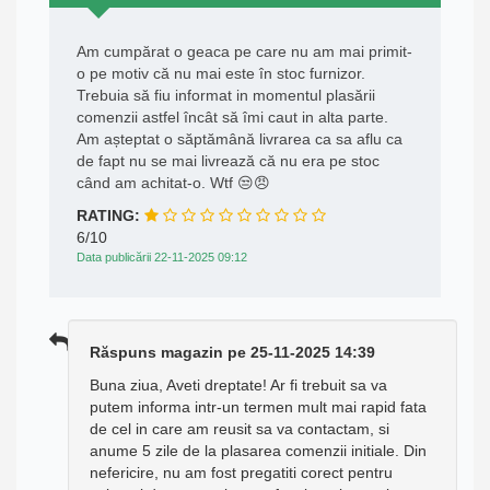
Am cumpărat o geaca pe care nu am mai primit-
o pe motiv că nu mai este în stoc furnizor.
Trebuia să fiu informat in momentul plasării
comenzii astfel încât să îmi caut in alta parte.
Am așteptat o săptămână livrarea ca sa aflu ca
de fapt nu se mai livrează că nu era pe stoc
când am achitat-o. Wtf 😒😠
RATING:
6/10
Data publicării 22-11-2025 09:12
Răspuns magazin pe 25-11-2025 14:39
Buna ziua, Aveti dreptate! Ar fi trebuit sa va
putem informa intr-un termen mult mai rapid fata
de cel in care am reusit sa va contactam, si
anume 5 zile de la plasarea comenzii initiale. Din
nefericire, nu am fost pregatiti corect pentru