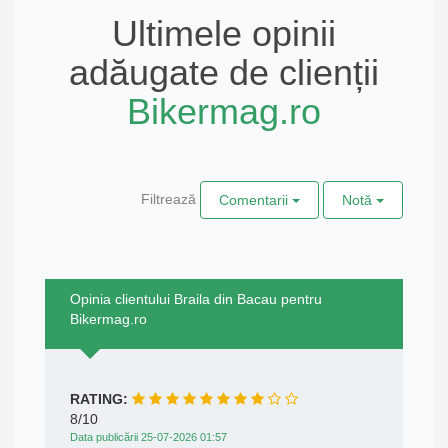
Ultimele opinii
adăugate de clienții
Bikermag.ro
Filtrează
Comentarii
Notă
Opinia clientului Braila din Bacau pentru
Bikermag.ro
RATING:
8/10
Data publicării 25-07-2026 01:57