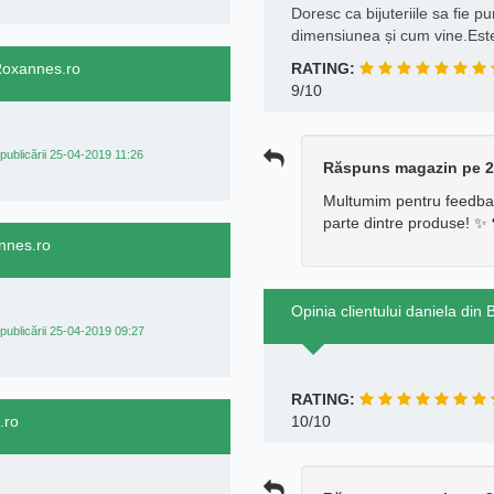
Doresc ca bijuteriile sa fie 
dimensiunea și cum vine.Est
 Roxannes.ro
RATING:
9/10
publicării 25-04-2019 11:26
Răspuns magazin pe 2
Multumim pentru feedbac
parte dintre produse! ✨ 
annes.ro
Opinia clientului daniela din
publicării 25-04-2019 09:27
RATING:
.ro
10/10