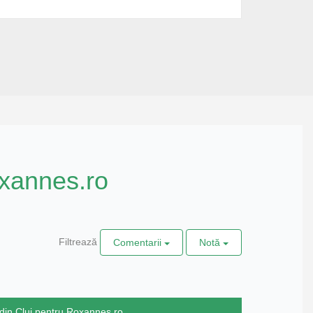
xannes.ro
Filtrează
Comentarii
Notă
din Cluj pentru Roxannes.ro