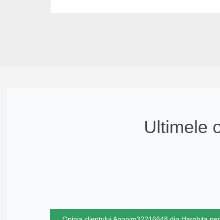
Ultimele o
Opinia clientului Anonim32216648 din Harghita pe