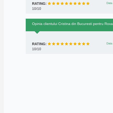
RATING:
Data 
10/10
Opinia clientului Cristina din Bucuresti pentru Rox
RATING:
Data 
10/10