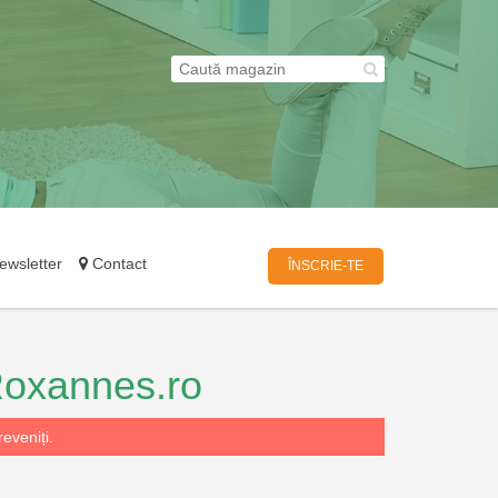
wsletter
Contact
ÎNSCRIE-TE
oxannes.ro
eveniți.