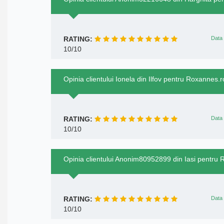
RATING:
Data 
10/10
Opinia clientului Ionela din Ilfov pentru Roxannes.r
RATING:
Data 
10/10
Opinia clientului Anonim80952899 din Iasi pentru
RATING:
Data 
10/10