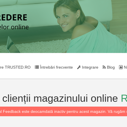
re TRUSTED.RO
Întrebări frecvente
Integrare
Blog
Ne
a clienții magazinului online
R
l Feedback este deocamdată inactiv pentru acest magazin. Vă rugăm r